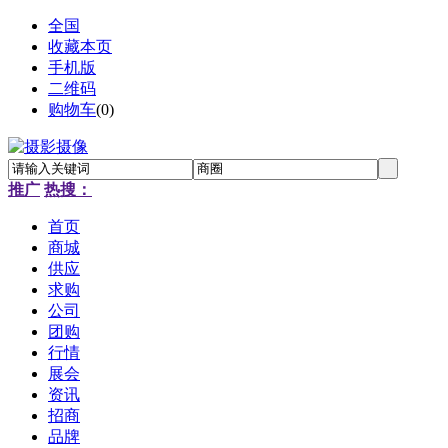
全国
收藏本页
手机版
二维码
购物车
(
0
)
推广
热搜：
首页
商城
供应
求购
公司
团购
行情
展会
资讯
招商
品牌